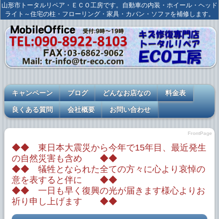
山形市トータルリペア・ＥＣＯ工房です。自動車の内装・ホイール・ヘッド
ライト～住宅の柱・フローリング・家具・カバン・ソファを補修します。
キャンペーン
ブログ
どんなお店なの
料金表
良くある質問
会社概要
お問い合わせ
FrontPage
◆◆ 東日本大震災から今年で15年目、最近発生
の自然災害も含め ◆◆
◆◆ 犠牲となられた全ての方々に心より哀悼の
意を表すると伴に ◆◆
◆◆ 一日も早く復興の光が届きます様心よりお
祈り申し上げます ◆◆