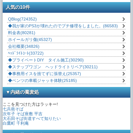
人気の10件
2020年05月27日
ブログに 「◆インスタグラムのホイールリ
QBlog
(724352)
ペア事例、更新中」を追加しました。
◆我が家のPS3が壊れたのでプチ修理をしました。
(86583)
2020年05月11日
料金表
(80281)
ブログに 「◆インスタグラムのホイールリ
ホイールガリ傷
(45327)
ペア事例、更新中」を追加しました。
会社概要
(34826)
ﾍｯﾄﾞﾗｲﾄｺｰﾄ
(33722)
2020年05月2日
◆プライベートDIY タイル施工
(30290)
ブログに 「◆ヘッドライト
キャンペーン
受
◆ステップワゴン ヘッドライトリペア
(30211)
付開始!!」を追加しました。
◆事務用イスを捨てずに張替え
(25357)
2020年04月24日
◆ベンツの車載ジャッキ体験
(25185)
ブログに 「◆インスタグラムのヘッドライ
トリペア事例、更新中」を追加しました。
▼内緒の蕎麦処
2020年04月20日
ここを見つけた方はラッキー!
ブログに 「◆インスタグラムのホイールリ
七兵衛そば
ペア事例、更新中」を追加しました。
次年子 そば座敷 平吉
大石田そば街道すべて知りたい
2020年04月20日
白鷹町 千利庵
会社概要
に「山形商工会議所会員ノ章」更新しま