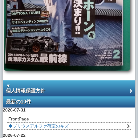
2022年6月8 日
ブログに 「◆6月インスタグラム更新の事例
から」を追加しました。
2022年6月4 日
ブログに 「◆6月インスタグラム更新の事例
から」を追加しました。
2022年5月31 日
ブログに 「◆ヘッドライトのリペア事例､更
新中」を追加しました。
2022年5月30 日
ブログに 「◆外壁のリペア事例､更新中」を
追加しました。
▼
個人情報保護方針
2021年12月14 日
最新の10件
ブログに 「◆インスタの画像はモアレ模様
になる時あるよ」を追加しました。
2026-07-31
FrontPage
2021年07月16日
ブログに 「◆6月インスタグラム更新の事例
◆プリウスアルファ荷室のキズ
から」を追加しました。
2026-07-22