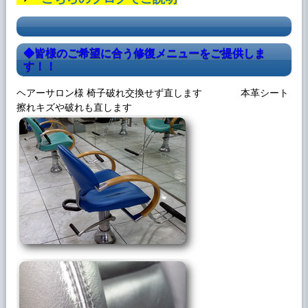
追加しました。
2025年8月31日
ブログに 「◆ホイール リペア事例」を追加
◆皆様のご希望に合う修復メニューをご提供しま
しました。
す！！
2025年8月6日
ヘアーサロン様 椅子破れ交換せず直します 本革シート
ブログに 「◆リバースホイールリム傷」を
擦れキズや破れも直します
追加しました。
2025年8月1日
ブログに 「◆夏期休暇のお知らせ」を追加
しました。
2025年7月19日
ブログに 「◆
ホイールガリ傷
リペア事例」
を追加しました。
2025年6月30日
ブログに 「◆じゃぶじゃぶクリーン4」を追
加しました。
2025年6月29日