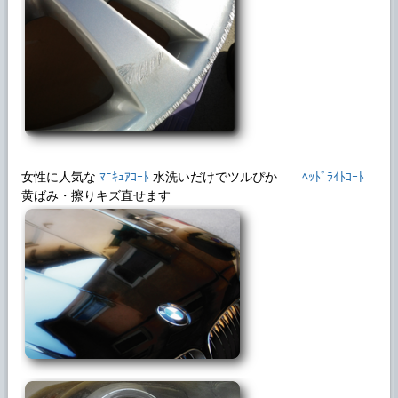
2024年9月8日
ブログに 「◆BMWヘッドライト リペアの
事例」を追加しました。
2024年9月2日
ブログに 「◆VWヘッドライト リペアの事
例」を追加しました。
2024年8月20日
ブログに 「◆10年目のヘッドライトリペア
女性に人気な
ﾏﾆｷｭｱｺｰﾄ
水洗いだけでツルぴか
ﾍｯﾄﾞﾗｲﾄｺｰﾄ
の事例」を追加しました。
黄ばみ・擦りキズ直せます
2024年8月11日
ブログに 「◆ヘッドライト施工から8年の事
例」を追加しました。
2024年8月8日
ブログに 「◆タイタンたばこの焦げ穴リペ
ア事例」を追加しました。
2024年7月31日
ブログに 「◆ソファーひび割れリペア(その
2)事例」を追加しました。