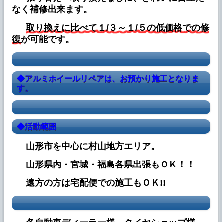
ブログに 「◆ホイールのリペア事例、更新
なく補修出来ます。
中」を追加しました。
取り換えに比べて１/３～１/５の低価格での修
2023年7月16日
復
が可能です。
ブログに 「◆エステマ アエラ、ヘッドライ
トのアフターメンテ」を追加しました。
2023年7月9日
◆アルミホイールリペアは、お預かり施工となりま
ブログに 「◆ヘッドライトリペア事例、更
す。
新中」を追加しました。
2023年7月8日
ブログに 「◆モビちゃん2号、バックカメラ
◆活動範囲
仮配線の後始末」を追加しました。
山形市を中心に村山地方エリア。
2023年5月28日
ブログに 「◆ヘッドライトリペア事例、更
山形県内・宮城・福島各県出張もＯＫ！！
新中」を追加しました。
遠方の方は宅配便での施工もＯＫ!!
2023年5月26日
ブログに 「◆モビちゃん2号、前輪のブーツ
破れ プチ改造」を追加しました。