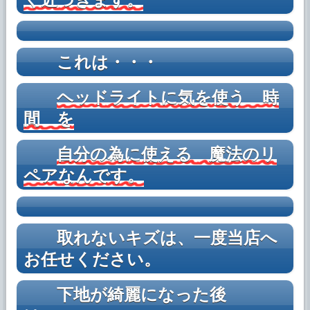
ペア事例です。」を追加しました。
2024年2月29日
ブログに 「◆2月の施工例から、ホイールリ
これは・・・
ペア事例です。」を追加しました。
2024年1月7日
ヘッドライトに気を使う 時
ブログに 「◆ホイールリペア事例、更新
中」を追加しました。
間 を
2024年1月2日
自分の為に使える 魔法のリ
ブログに 「◆昨年のホイールリペア事例、
更新中」を追加しました。
ペアなんです。
2023年12月31日
ブログに 「◆年末年始のご挨拶。」を追加
しました。
取れないキズは、一度当店へ
2023年11月14日
お任せください。
ブログに 「◆革ジャン バッジ跡リペア事例
_更新中」を追加しました。
下地が綺麗になった後
2023年11月10日