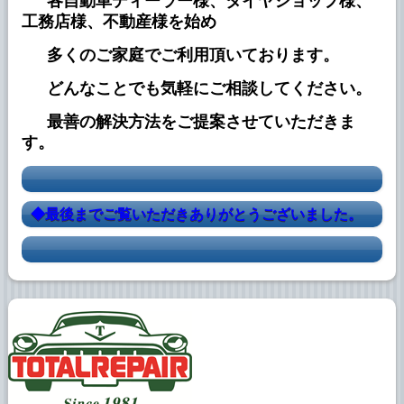
各自動車ディーラー様、タイヤショップ様、
2023年5月17日
工務店様、不動産様を始め
ブログに 「◆ヘッドライトリペア事例、更
新中」を追加しました。
多くのご家庭でご利用頂いております。
2023年4月23日
どんなことでも気軽にご相談してください。
ブログに 「◆ヘッドライトリペア事例、更
新中」を追加しました。
最善の解決方法をご提案させていただきま
す。
2023年4月13日
ブログに 「◆ヘッドライトリペア事例、更
新中」を追加しました。
◆最後までご覧いただきありがとうございました。
2023年3月13日
ブログに 「◆ホイールのリペア事例、更新
中」を追加しました。
2023年3月7日
ブログに 「◆ヘッドライトリペア事例、更
新中」を追加しました。
2023年3月3日
ブログに 「◆ホイールのリペア事例、更新
中」を追加しました。