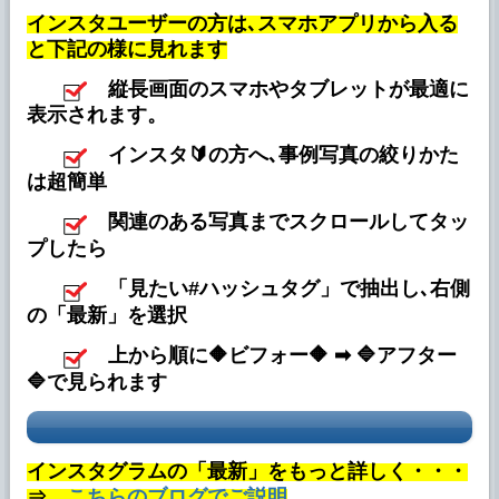
を追加しました。
インスタユーザーの方は､スマホアプリから入る
2025年12月25日
と下記の様に見れます
ブログに 「◆ホイールのリペア事例、更新
縦長画面のスマホやタブレットが最適に
中」を追加しました。
表示されます。
2025年11月22日
ブログに 「◆プジョー ヘッドライト事例」
インスタ🔰の方へ､事例写真の絞りかた
を追加しました。
は超簡単
2025年11月12日
関連のある写真までスクロールしてタッ
ブログに 「◆ボルボ ヘッドライト事例」を
プしたら
追加しました。
「見たい#ハッシュタグ」で抽出し､右側
2025年10月25日
の「最新」を選択
ブログに 「◆アウディA5ヘッドライト事
例」を追加しました。
上から順に🔶ビフォー🔶 ➡ 🔷アフター
🔷で見られます
2025年10月18日
ブログに 「◆ホイールリペア事例」を追加
しました。
インスタグラムの「最新」をもっと詳しく・・・
2025年9月29日
ブログに 「◆ゴルフ ヘッドライト事例」を
⇒
こちらのブログでご説明