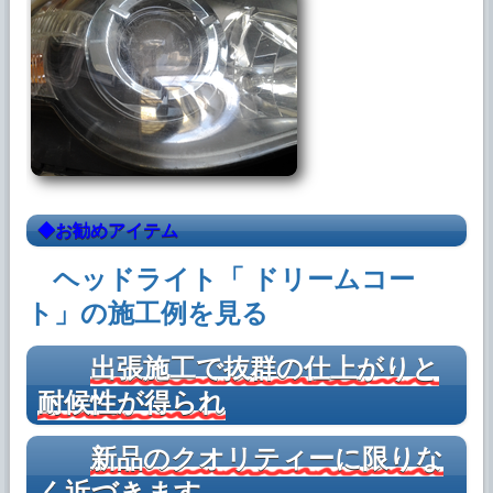
2024年7月28日
ブログに 「◆ソファーひび割れリペア(その
1)事例」を追加しました。
2024年7月9日
ブログに 「◆ソファーひじ掛け切り傷リペ
ア事例」を追加しました。
2024年6月9日
ブログに 「◆ヘッドライトリペア事例、更
◆お勧めアイテム
新中」を追加しました。
ヘッドライト「 ドリームコー
2024年4月17日
ト」の施工例を見る
ブログに 「◆ 風呂釜の配管掃除、覚書」を
追加しました。
出張施工で抜群の仕上がりと
2024年4月6日
ブログに 「◆ゴルフ ヘッドライトリペア事
耐候性が得られ
例、更新中」を追加しました。
新品のクオリティーに限りな
2024年3月31日
ブログに 「◆3月の施工例から、ホイールリ
く近づきます。