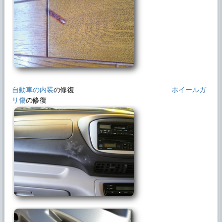
2025年4月9日
ブログに 「◆ハンドルリペアのご紹介」を
追加しました。
2025年3月24日
ブログに 「エリシオン ヘッドライトリペア
の事例」を追加しました。
2025年3月1日
ブログに 「2025年春の
キャンペーン
開
自動車の内装
の修復
ホイールガ
始!!」を追加しました。
リ傷
の修復
2024年11月12日
ブログに 「BMWヘッドライトリペアの事
例」を追加しました。
2024年11月8日
ブログに 「◆プジョーホイール艶消し⇒艶
有り」を追加しました。
2024年10月15日
ブログに 「◆セルシオのリペアご依頼で
す」を追加しました。