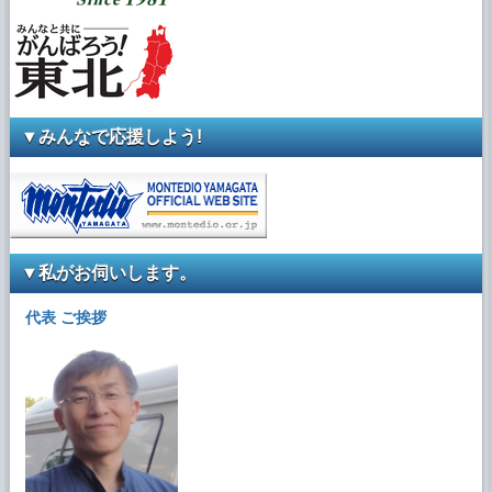
2023年2月25日
ブログに 「◆ダッシュボードのリペア事
例、更新中」を追加しました。
2023年2月18日
ブログに 「◆ホイールのリペア事例、更新
▼みんなで応援しよう!
中」を追加しました。
2023年2月13日
ブログに 「◆ダイヤモンドカット価格及び
作業プラン改定のご案内」を追加しました。
▼私がお伺いします。
2023年2月12日
ブログに 「◆ホイールリペア事例、更新
代表 ご挨拶
中」を追加しました。
2023年2月11日
ブログに 「◆ヘッドライトリペア事例、更
新中」を追加しました。
2023年1月31日
ブログに 「◆当店のHPを常時SSL化しまし