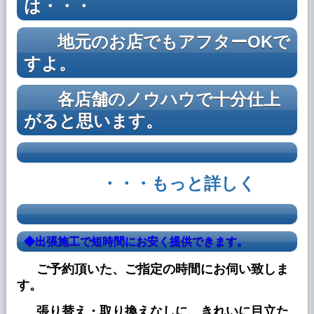
ブログに 「◆ダッシュボードリペア事例、
は・・・
更新中」を追加しました。
地元のお店でもアフターOKで
2023年10月22日
ブログに 「◆ヘッドライトリペア事例、更
すよ。
新中」を追加しました。
2023年10月18日
各店舗のノウハウで十分仕上
ブログに 「◆ハンドルリペア事例、更新
がると思います。
中」を追加しました。
2023年10月15日
「ロービーム検査
キャンペーン
をスタートし
ました。」
・・・もっと詳しく
2023年10月8日
ブログに 「◆ダッシュボードリペア事例、
更新中」を追加しました。
◆出張施工で短時間にお安く提供できます。
2023年10月1日
ご予約頂いた、ご指定の時間にお伺い致しま
ブログに 「◆ヘッドライトリペア事例、更
す。
新中」を追加しました。
張り替え・取り換えなしに、きれいに目立た
2023年8月25日