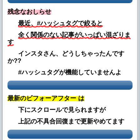
2026年3月31日
残念なおしらせ
ブログに 「◆VWホイールのリペア」を追加
しました。
最近、#ハッシュタグで絞ると
2026年3月21日
全く関係のない記事がいっぱい混ざりま
ブログに 「◆ソファー座面のリペア」を追
す
加しました。
インスタさん、どうしちゃったんです
2026年2月16日より
か??
★ダイヤモンドカットと歪み修正の価格及び作業
プランを改定します。
#ハッシュタグが機能していませんよ
2026年2月5日
ブログに 「◆アウディS3 ヘッドライトリペ
ア」を追加しました。
最新のビフォーアフター は
2026年1月31日
下にスクロールで見られますが
ブログに 「◆CX-60 ハンドル擦れ事例」を
追加しました。
上記の不具合回復まで更新やめてます
2026年1月29日
ブログに 「◆ハリアーシート 焦げ穴事例」