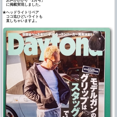
お声がかかり「2月号」
ブログに 「◆ホームページ閲覧不可、ご不
に掲載実現しました。
便をおかけしました」を追加しました。
★ヘッドライトリペア
ココ迄ひどいライトも
2022年7月1 日
直しちゃいますよ。
ブログに 「◆ホイールのリペア事例、更新
中」を追加しました。
2022年６月30 日
ブログに 「◆車のシート破れ リペア事例、
更新中」を追加しました。
2022年６月22 日
ブログに 「◆車の内装破れ リペア事例、更
新中」を追加しました。
2022年６月20 日
ブログに 「◆ヘッドライトのリペア事例､更
新中」を追加しました。
2022年6月13 日
ブログに 「◆6月インスタグラム更新の事例
から」を追加しました。