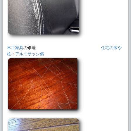
ブログに 「◆フィアット ハンドル擦れ」を
追加しました。
2025年5月19日
ブログに 「◆クラウン ドア内張り破れ」を
追加しました。
2025年5月9日
ブログに 「◆ゴルフヘッドライト」を追加
木工家具
の修理
住宅の床や
しました。
柱
・
アルミサッシ傷
2025年5月7日
ブログに 「◆ロードスター シート破れ」を
追加しました。
2025年5月3日
ブログに 「◆アウディTTヘッドライト」を
追加しました。
2025年4月28日
ブログに 「◆じゃぶじゃぶクリーン3」を追
加しました。