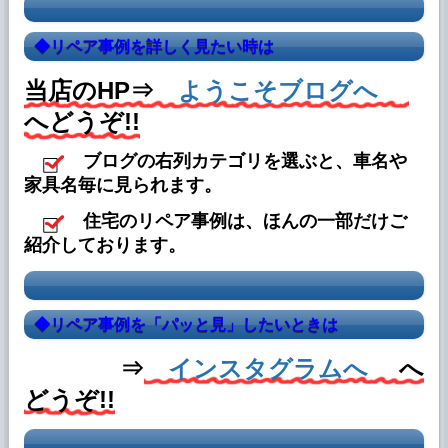
2026年7月19日
ブログに 「◆ストリームヘッドライトリペ
◆
リペア事例を詳しく見たい時は
ア」を追加しました。
当店のHP⇒
2026年5月21日
ようこそブログへ
ブログに 「◆ダイヤモンドカット リペア」
へどうぞ!!
を追加しました。
ブログの右列カテゴリを選ぶと、車名や
2026年5月10日
家具名毎に見られます。
ブログに 「◆スツールのカラーチェンジ」
を追加しました。
住宅のリペア事例は、ほんの一部だけご
2026年5月5日
紹介しております。
ブログに 「◆プジョーRCZのヘッドライト
リペア」を追加しました。
2026年4月22日
◆
リペア事例を「パッと見」したいときは
ブログに 「◆アルマイトホイールリペア」
を追加しました。
⇒
インスタグラムへ
へ
2026年4月19日
どうぞ!!
ブログに 「◆ダッシュボードキズのリペ
ア」を追加しました。