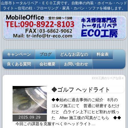
山形市トータルリペア・ＥＣＯ工房です。自動車の内装・ホイール・ヘッド
ライト～住宅の柱・フローリング・家具・カバン・ソファを補修します。
キャンペーン
ブログ
どんなお店なの
料金表
良くある質問
会社概要
お問い合わせ
ECO工房のリペアな日々
◆ゴルフ ヘッドライト
◆◆始めに過去事例のご紹介 8月の
ゴルフ施工にて 普通に研磨するだけ
だと 凸ライン上下にヒビ割れが残っ
2025.09.29
た After 施工後の写真がこちら ◆◆
今回この課題を克服すべく※ヘッドライト…