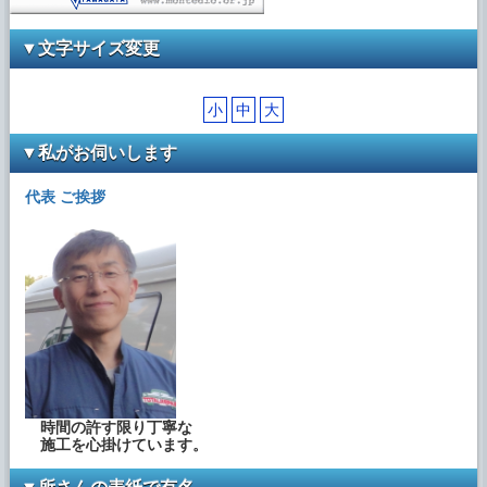
▼文字サイズ変更
小
中
大
▼私がお伺いします
代表 ご挨拶
時間の許す限り丁寧な
施工を心掛けています。